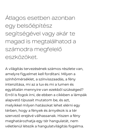
Átlagos esetben azonban 
egy belsőépítész 
segítségével vagy akár te 
magad is megtalálhatod a 
számodra megfelelő 
eszközöket.
A világítás tervezésének számos részlete van, 
amelyre figyelmet kell fordítani. Milyen a 
színhőmérséklet, a színvisszaadás, a fény 
intenzitása, mi az a lux és mi a lumen és 
egyáltalán mennyire van ezekből szükséged? 
Erről is fogok írni, de ebben a cikkben a lámpák 
alapvető típusait mutatom be, és azt, 
melyikkel milyen hatásokat lehet elérni egy 
térben, hogy a fények és árnyékok is a tér 
szervező erejévé válhassanak. Hiszen a fény 
meghatározhatja egy tér hangulatát, nem 
véletlenül létezik a hangulatvilágítás fogalma.